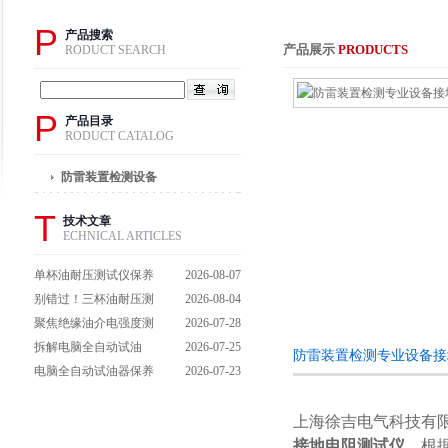
P
产品搜索
产品展示
PRODUCTS
RODUCT SEARCH
P
产品目录
RODUCT CATALOG
防雷装置检测设备
T
技术文章
ECHNICAL ARTICLES
单杯油耐压测试仪保养
2026-08-07
避坑指南：细节做到
别错过！三杯油耐压测
2026-08-04
位，设备不闹脾气
试仪操作流程全解析，
聚焦绝缘油介电强度测
2026-07-28
一步到位不踩坑
试仪：那些决定检测效
拆解电脑全自动试油
2026-07-25
防雷装置检测专业设备接
能的关键特点
器：核心组成部件，藏
电脑全自动试油器保养
2026-07-23
着哪些硬核运行逻辑？
全攻略：轻松延长设备
寿命的实用技巧
上海徐吉电气科技有
接地电阻测试仪
，根