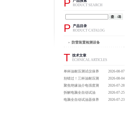
P
产品搜索
RODUCT SEARCH
P
产品目录
RODUCT CATALOG
防雷装置检测设备
T
技术文章
ECHNICAL ARTICLES
单杯油耐压测试仪保养
2026-08-07
避坑指南：细节做到
别错过！三杯油耐压测
2026-08-04
位，设备不闹脾气
试仪操作流程全解析，
聚焦绝缘油介电强度测
2026-07-28
一步到位不踩坑
试仪：那些决定检测效
拆解电脑全自动试油
2026-07-25
能的关键特点
器：核心组成部件，藏
电脑全自动试油器保养
2026-07-23
着哪些硬核运行逻辑？
全攻略：轻松延长设备
寿命的实用技巧