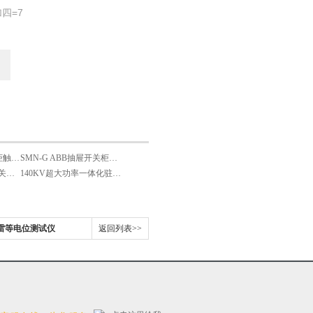
四=7
SMN-S ABB抽屉开关柜触头夹紧力测试仪
SMN-G ABB抽屉开关柜触头夹紧力检测仪
SMN-B 宽 ABB抽屉开关柜触头夹紧力测试仪
140KV超大功率一体化驻极机
雷等电位测试仪
返回列表>>