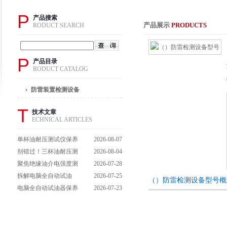
P
产品搜索
产品展示
PRODUCTS
RODUCT SEARCH
P
产品目录
RODUCT CATALOG
防雷装置检测设备
T
技术文章
ECHNICAL ARTICLES
单杯油耐压测试仪保养
2026-08-07
避坑指南：细节做到
别错过！三杯油耐压测
2026-08-04
位，设备不闹脾气
试仪操作流程全解析，
聚焦绝缘油介电强度测
2026-07-28
一步到位不踩坑
试仪：那些决定检测效
拆解电脑全自动试油
2026-07-25
（）防雷检测设备型号概
能的关键特点
器：核心组成部件，藏
电脑全自动试油器保养
2026-07-23
着哪些硬核运行逻辑？
全攻略：轻松延长设备
寿命的实用技巧