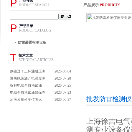
P
产品搜索
产品展示
PRODUCTS
RODUCT SEARCH
P
产品目录
RODUCT CATALOG
防雷装置检测设备
T
技术文章
ECHNICAL ARTICLES
别错过！三杯油耐压测
2026-08-04
试仪操作流程全解析，
聚焦绝缘油介电强度测
2026-07-28
一步到位不踩坑
试仪：那些决定检测效
拆解电脑全自动试油
2026-07-25
能的关键特点
器：核心组成部件，藏
电脑全自动试油器保养
2026-07-23
批发防雷检测仪
着哪些硬核运行逻辑？
全攻略：轻松延长设备
油液质量检测仪怎么
2026-06-27
寿命的实用技巧
用？手把手拆解操作全
流程，新手也能轻松上
上海徐吉电气
手
测专业设备仪