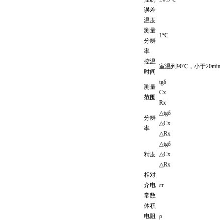
误差
温度
测量
1℃
分辨
率
控温
室温到90℃，小于20mi
时间
tgδ
测量
Cx
范围
Rx
△tgδ
分辨
△Cx
率
△Rx
△tgδ
精度
△Cx
△Rx
相对
介电
εr
常数
体积
电阻
ρ