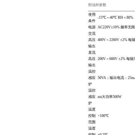
附油杯参数
使用
-15℃～40℃ RH＜80%
条件
电源
AC220V±10% 频率无
交流
高压
400V～2200V ±2% 每隔
输出
直流
高压
200V～600V ±2% 每隔
输出
温控
感应
50VA；输出电流：25m
炉
温控
感应
zui大功率500W
炉
温度
控制
<100℃
范围
温度
控制
±0.5℃