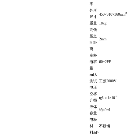
率
外形
3
450×310×360mm
尺寸
重量
18kg
高低
压之
2mm
间距
离
空杯
电容
60±2PF
量
zui大
测试
工频2000V
电压
空杯
-4
tgδ＜1×10
介损
液体
约40ml
容量
电极
材
不锈钢
料/td>