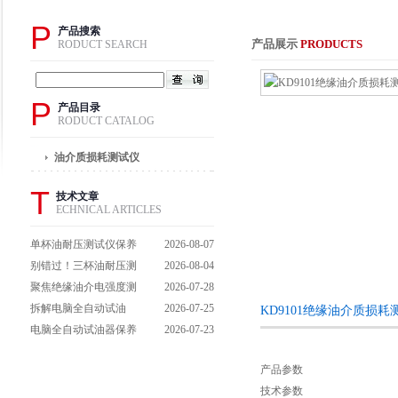
P
产品搜索
产品展示
PRODUCTS
RODUCT SEARCH
P
产品目录
RODUCT CATALOG
油介质损耗测试仪
T
技术文章
ECHNICAL ARTICLES
单杯油耐压测试仪保养
2026-08-07
避坑指南：细节做到
别错过！三杯油耐压测
2026-08-04
位，设备不闹脾气
试仪操作流程全解析，
聚焦绝缘油介电强度测
2026-07-28
一步到位不踩坑
试仪：那些决定检测效
拆解电脑全自动试油
2026-07-25
KD9101绝缘油介质损
能的关键特点
器：核心组成部件，藏
电脑全自动试油器保养
2026-07-23
着哪些硬核运行逻辑？
全攻略：轻松延长设备
产品参数
寿命的实用技巧
技术参数