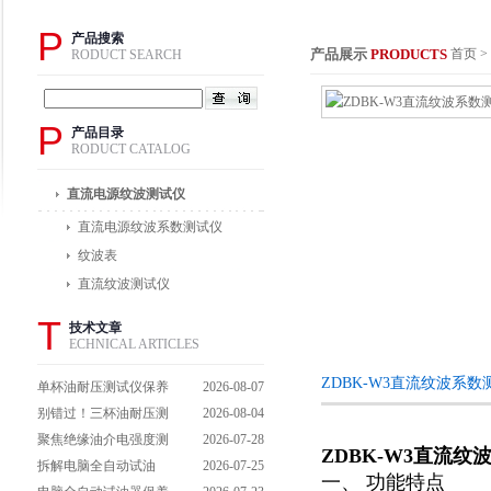
P
产品搜索
产品展示
PRODUCTS
首页
>
RODUCT SEARCH
P
产品目录
RODUCT CATALOG
直流电源纹波测试仪
直流电源纹波系数测试仪
纹波表
直流纹波测试仪
T
技术文章
ECHNICAL ARTICLES
ZDBK-W3直流纹波系
单杯油耐压测试仪保养
2026-08-07
避坑指南：细节做到
别错过！三杯油耐压测
2026-08-04
位，设备不闹脾气
试仪操作流程全解析，
聚焦绝缘油介电强度测
2026-07-28
ZDBK-W3直流纹
一步到位不踩坑
试仪：那些决定检测效
拆解电脑全自动试油
2026-07-25
一、 功能特点