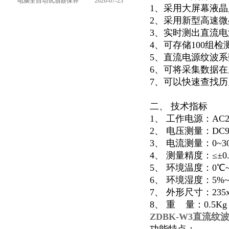
能的关键特点
器：核心组成部件，藏
电脑全自动试油器保养
2026-07-23
1、采用大屏幕液
着哪些硬核运行逻辑？
全攻略：轻松延长设备
2、采用新型高速微
寿命的实用技巧
3、实时测出直流
4、可存储100组
5、直流电源纹波
6、可将采集数据
7、可以快速查找
二、 技术指标
1、 工作电源：AC22
2、 电压测量：DC90
3、 电流测量：0~
4、 测量精度：≤±0.
5、 环境温度：0℃~
6、 环境湿度：5%~
7、 外形尺寸：235x2
8、 重 量：0.5Kg
ZDBK-W3直流纹