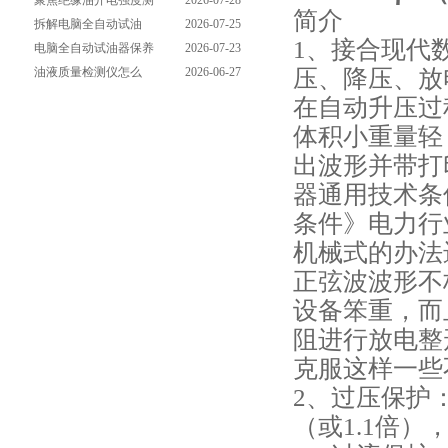
试仪操作流程全解析，
聚焦绝缘油介电强度测
2026-07-28
简介
一步到位不踩坑
试仪：那些决定检测效
拆解电脑全自动试油
2026-07-25
1、接合现代
能的关键特点
器：核心组成部件，藏
电脑全自动试油器保养
2026-07-23
压、降压、放
着哪些硬核运行逻辑？
全攻略：轻松延长设备
油液质量检测仪怎么
2026-06-27
寿命的实用技巧
用？手把手拆解操作全
在自动升压过
流程，新手也能轻松上
体积小重量轻
手
出波形并带打
器通用技术条
条件》电力行
机械式的办法
正弦波波形不
设备笨重，而
阻进行放电整
克服这样一些
2、过压保护
（或1.1倍