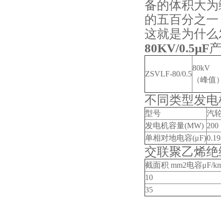
备的体积大为
的五百分之一
这就是为什么
80KV/0.5μF
80kV
ZSVLF-80/0.5
（峰值
不同类型发电
型号
汽
发电机容量(MW)
200
单相对地电容(μF)
0.19
交联聚乙烯绝缘
截面积 mm2电容μF/k
10
35